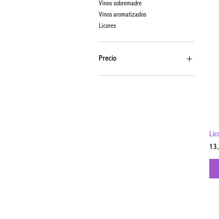
Vinos sobremadre
Vinos aromatizados
Licores
Precio
7 €
39 €
Lic
Pre
13