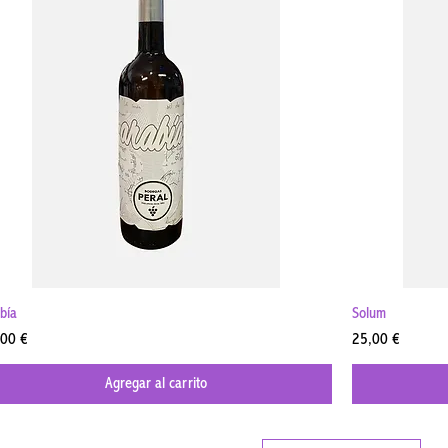
Vista rápida
bía
Solum
cio
Precio
,00 €
25,00 €
Agregar al carrito