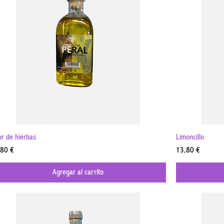
Vista rápida
or de hierbas
Limoncillo
cio
Precio
,80 €
13,80 €
Agregar al carrito