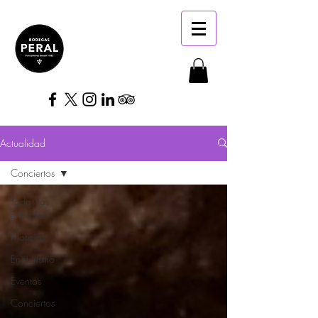
Actualidad
Conciertos
Todas las
entradas
Noticias
Enoturismo
Eventos
Conciertos