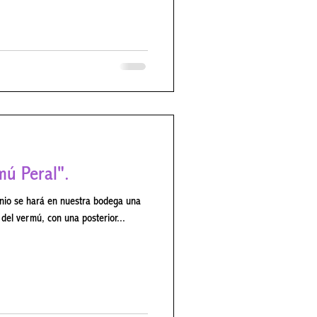
 previa en el 918 943 237 o en el
 web . Para cualquier información
on nosotros en el teléfono 918 94 3
mú Peral".
 del vermú, con una posterior...