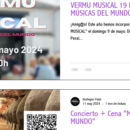
VERMÚ MUSICAL 19 DE M
MÚSICAS DEL MUNDO
¡Amig@s! Este año hemos incorporado u
MUSICAL" el domingo 9 de mayo. D
Peral...
Bodegas Peral
11 may 2024
1 min de lectura
Concierto + Cena "MÚSICAS DEL
MUNDO"