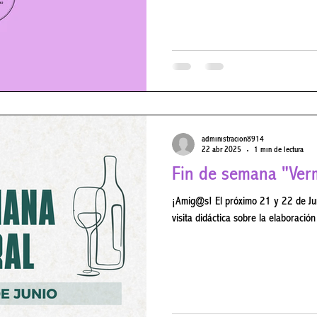
tendréis que hacer vuestra reserva
674 237 405, o a través de nuestra
no dudéis en poneros en contacto c
237 o
administracion8914
22 abr 2025
1 min de lectura
Fin de semana "Ver
¡Amig@s! El próximo 21 y 22 de Junio se hará en nuestra bodega una
visita didáctica sobre la elaboración