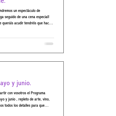
güe.
n espectáculo de
e queráis acudir tendréis que hacer
943 237 o en el 674 237 405, o a
ier información no dudéis en
en el teléfono 918 94 3 237 o en
sPeral #ColmenarDeOreja
ayo y junio.
rtir con vosotros el Programa
mos todos los detalles para que
dos aquellos que queráis acudir