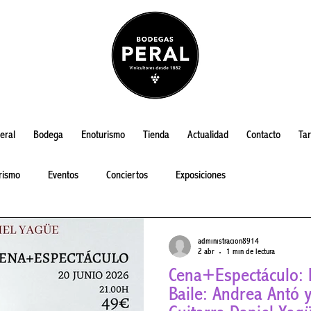
eral
Bodega
Enoturismo
Tienda
Actualidad
Contacto
Tar
rismo
Eventos
Conciertos
Exposiciones
administracion8914
2 abr
1 min de lectura
Cena+Espectáculo: Flamen
Baile: Andrea Antó y