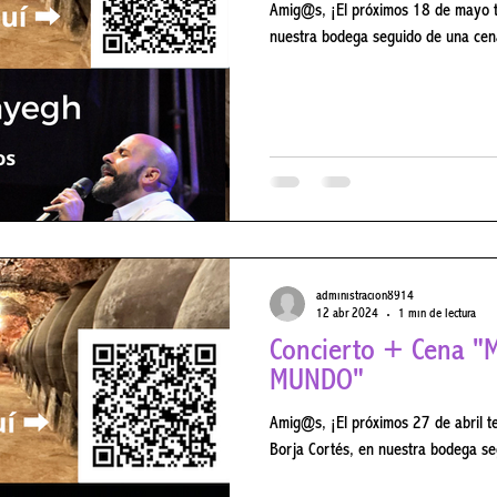
Amig@s, ¡El próximos 18 de mayo te
nuestra bodega seguido de una cena
administracion8914
12 abr 2024
1 min de lectura
Concierto + Cena "MÚSICAS DEL
MUNDO"
Amig@s, ¡El próximos 27 de abril t
Borja Cortés, en nuestra bo