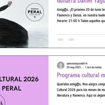
Guitarra Daniel Ya
Amig@s, ¡El próximo 20 de Junio tendremos u
Flamenco y Danza. en nuestra bodega seguido de una cena especial!
Horario: 21:00 h Todos aquellos qu
vuestra reserva previa en el 918 
través de nuestra web . Para cualqu
poneros en contacto con nosotros 
nuestras redes sociales. #Bodega
#Concierto #Cena #CicloMúsicas
administracion8914
20 may 2025
1 min de lectura
Programa cultural m
Queridos amig@s, Nos alegra compa
Cultural 2026 para los meses de mayo y junio , repleto de arte, vino,
literatura y flamenco. Aquí os deja
podáis planificar vuestra visita: To