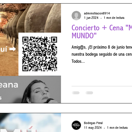
administracion8914
1 jun 2024
1 min de lectura
Concierto + Cena "MÚSICAS DEL
MUNDO"
Amig@s, ¡El próximo 8 de junio tenemos Fados de Laureana, en
nuestra bodega seguido de una cena
Todos...
Bodegas Peral
11 may 2024
1 min de lectura