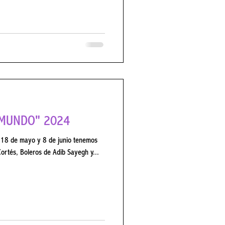
L MUNDO" 2024
o y 8 de junio tenemos
Recital de baile flamenco de Borja Cortés, Boleros de Adib Sayegh y...