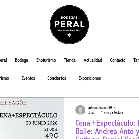
eral
Bodega
Enoturismo
Tienda
Actualidad
Contacto
Tar
rismo
Eventos
Conciertos
Exposiciones
administracion8914
2 abr
1 min de lectura
Cena+Espectáculo: Flamen
Baile: Andrea Antó y