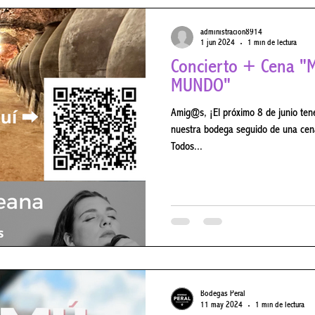
administracion8914
1 jun 2024
1 min de lectura
Concierto + Cena "MÚSICAS DEL
MUNDO"
Amig@s, ¡El próximo 8 de junio tenemos Fados de Laureana, en
nuestra bodega seguido de una cena
Todos...
Bodegas Peral
11 may 2024
1 min de lectura