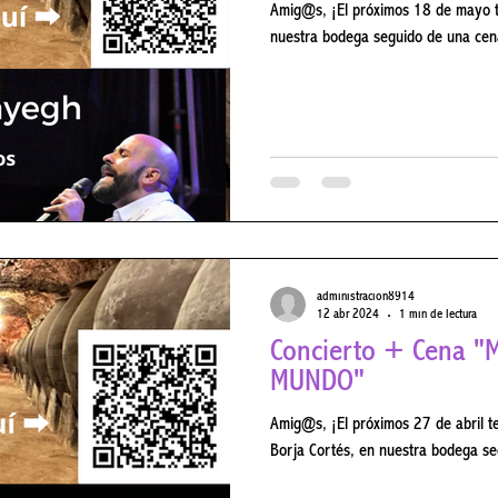
Amig@s, ¡El próximos 18 de mayo te
nuestra bodega seguido de una cena
administracion8914
12 abr 2024
1 min de lectura
Concierto + Cena "MÚSICAS DEL
MUNDO"
Amig@s, ¡El próximos 27 de abril t
Borja Cortés, en nuestra bo