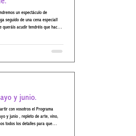
güe.
n espectáculo de
e queráis acudir tendréis que hacer
943 237 o en el 674 237 405, o a
ier información no dudéis en
en el teléfono 918 94 3 237 o en
sPeral #ColmenarDeOreja
ayo y junio.
rtir con vosotros el Programa
mos todos los detalles para que
dos aquellos que queráis acudir