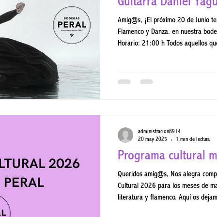
Guitarra Daniel Ya
Amig@s, ¡El próximo 20 de Junio tendremos u
Flamenco y Danza. en nuestra bodega seguido de una cena especial!
Horario: 21:00 h Todos aquellos qu
vuestra reserva previa en el 918 
través de nuestra web . Para cualqu
poneros en contacto con nosotros 
nuestras redes sociales. #Bodega
#Concierto #Cena #CicloMúsicas
administracion8914
20 may 2025
1 min de lectura
Programa cultural m
Queridos amig@s, Nos alegra compa
Cultural 2026 para los meses de mayo y junio , repleto de arte, vino,
literatura y flamenco. Aquí os deja
podáis planificar vuestra visita: To