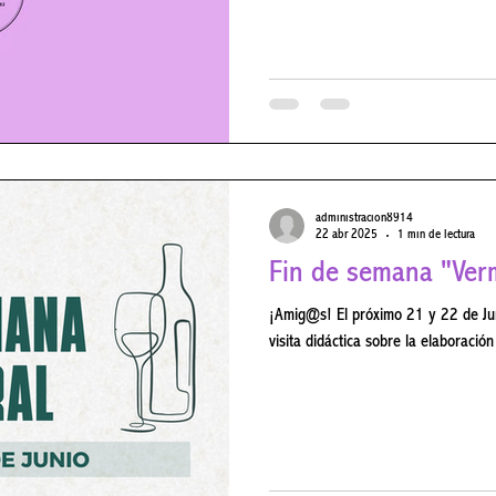
tendréis que hacer vuestra reserva
674 237 405, o a través de nuestra
no dudéis en poneros en contacto c
237 o
administracion8914
22 abr 2025
1 min de lectura
Fin de semana "Ver
¡Amig@s! El próximo 21 y 22 de Junio se hará en nuestra bodega una
visita didáctica sobre la elaboración