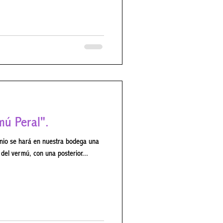
 previa en el 918 943 237 o en el
 web . Para cualquier información
on nosotros en el teléfono 918 94 3
mú Peral".
 del vermú, con una posterior...