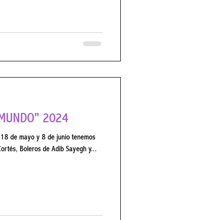
L MUNDO" 2024
o y 8 de junio tenemos
Recital de baile flamenco de Borja Cortés, Boleros de Adib Sayegh y...