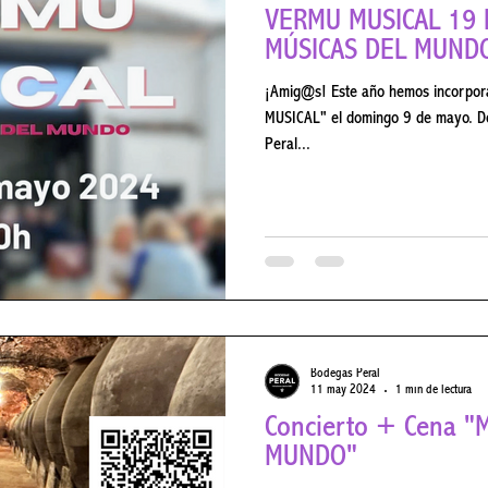
VERMÚ MUSICAL 19 DE M
MÚSICAS DEL MUNDO
¡Amig@s! Este año hemos incorporado u
MUSICAL" el domingo 9 de mayo. D
Peral...
Bodegas Peral
11 may 2024
1 min de lectura
Concierto + Cena "MÚSICAS DEL
MUNDO"